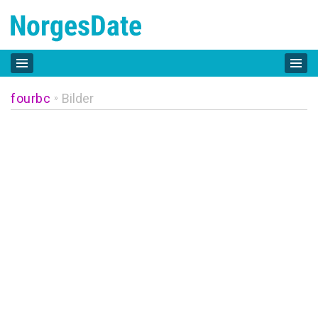
fourbc
Bilder
»