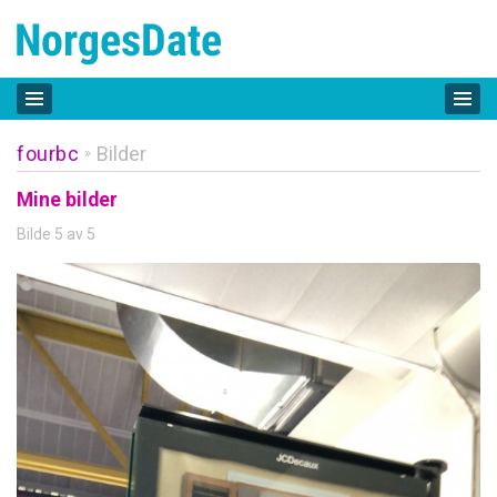
fourbc
Bilder
»
Mine bilder
Bilde 5 av 5