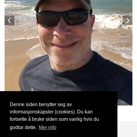
Denne siden benytter seg av
informasjonskapsler (cookies). Du kan
fourbc
1 Jun, 2022
fortsette å bruke siden som vanlig hvis du
godtar dette.
Mer info
Blogg
Support
Kontakt oss