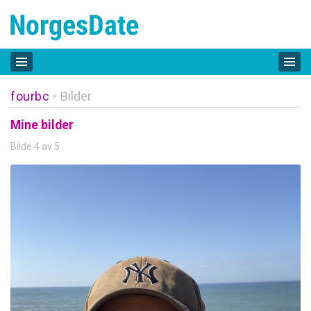
fourbc
Bilder
»
Mine bilder
Bilde 4 av 5