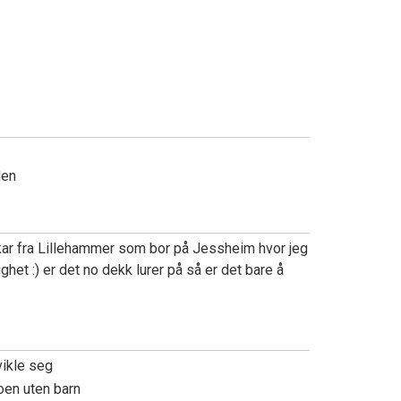
den
kar fra Lillehammer som bor på Jessheim hvor jeg
ighet :) er det no dekk lurer på så er det bare å
vikle seg
noen uten barn