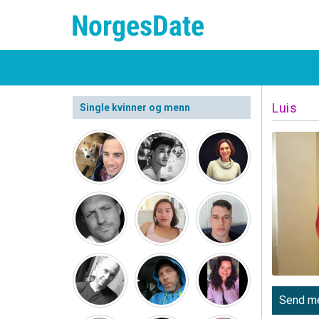
Luis
Single kvinner og menn
Send me