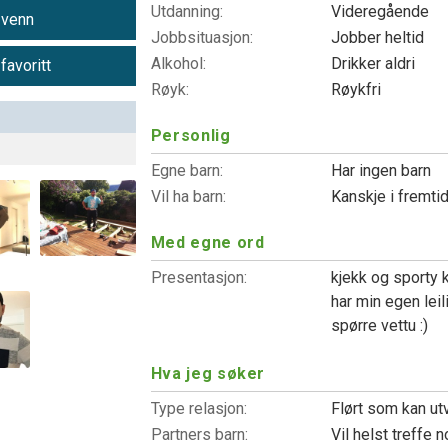
Utdanning:
Videregående
 venn
Jobbsituasjon:
Jobber heltid
Alkohol:
Drikker aldri
 favoritt
Røyk:
Røykfri
Personlig
Egne barn:
Har ingen barn
Vil ha barn:
Kanskje i fremti
Med egne ord
Presentasjon:
kjekk og sporty 
har min egen leil
spørre vettu :)
Hva jeg søker
Type relasjon:
Flørt som kan ut
Partners barn:
Vil helst treffe 