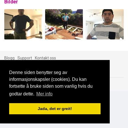
Bilder
Blogg
Support
Kontakt oss
Denne siden benytter seg av
informasjonskapsler (cookies). Du kan
Brukeravtale
Personvern
© 2023 NorgesDate
fortsette å bruke siden som vanlig hvis du
godtar dette.
Mer info
Jada, det er greit!