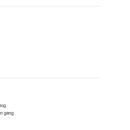
ssig
en gang