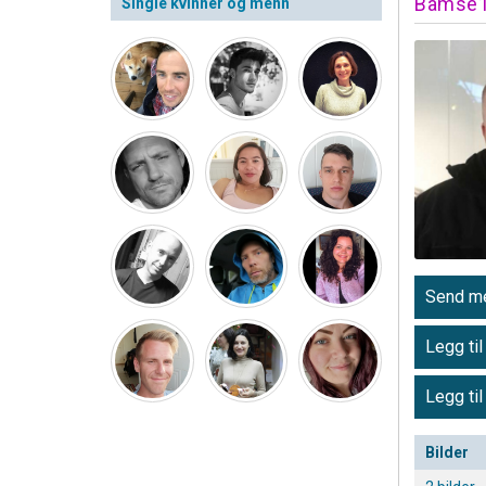
Bamse
Single kvinner og menn
Send me
Legg til
Legg til
Bilder