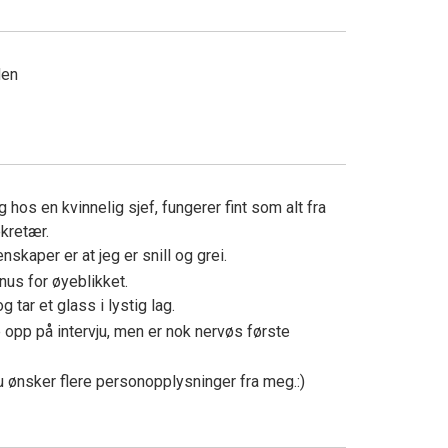
den
e
ng hos en kvinnelig sjef, fungerer fint som alt fra
ekretær.
skaper er at jeg er snill og grei.
rnus for øyeblikket.
 tar et glass i lystig lag.
e opp på intervju, men er nok nervøs første
 ønsker flere personopplysninger fra meg.:)