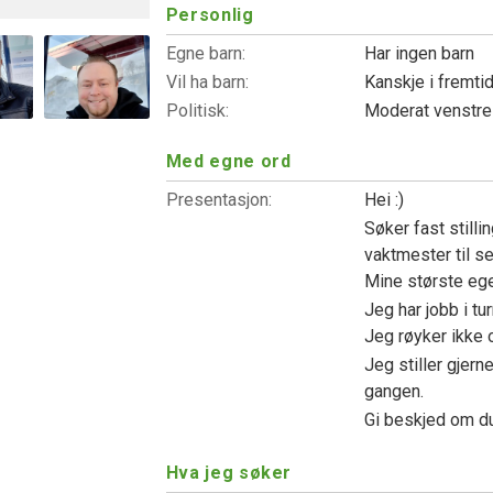
Personlig
Egne barn:
Har ingen barn
Vil ha barn:
Kanskje i fremti
Politisk:
Moderat venstr
Med egne ord
Presentasjon:
Hei :)
Søker fast stilli
vaktmester til s
Mine største egen
Jeg har jobb i tu
Jeg røyker ikke og
Jeg stiller gjern
gangen.
Gi beskjed om du
Hva jeg søker