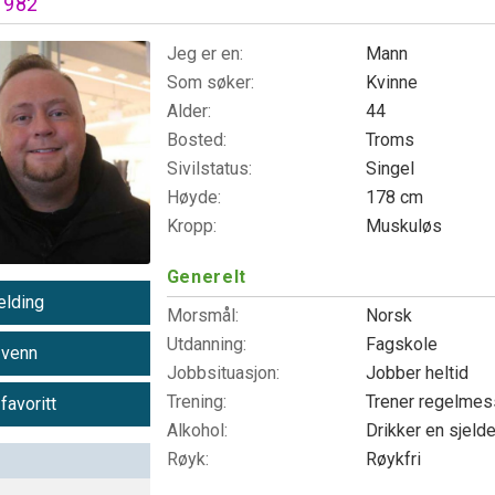
1982
Jeg er en:
Mann
Som søker:
Kvinne
Alder:
44
Bosted:
Troms
Sivilstatus:
Singel
Høyde:
178 cm
Kropp:
Muskuløs
Generelt
lding
Morsmål:
Norsk
Utdanning:
Fagskole
 venn
Jobbsituasjon:
Jobber heltid
Trening:
Trener regelme
 favoritt
Alkohol:
Drikker en sjeld
Røyk:
Røykfri