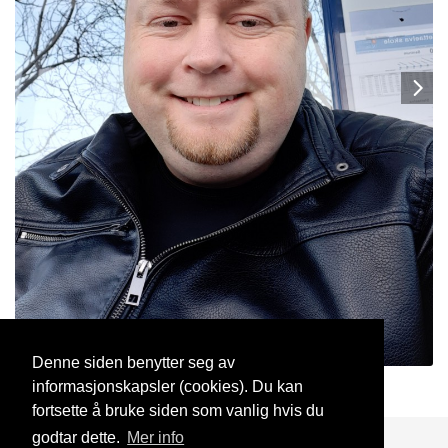
Denne siden benytter seg av
informasjonskapsler (cookies). Du kan
Bamse1982
30 Jun, 2020
fortsette å bruke siden som vanlig hvis du
godtar dette.
Mer info
Blogg
Support
Kontakt oss