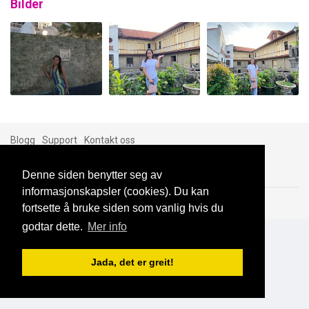
Bilder
Blogg
Support
Kontakt oss
Denne siden benytter seg av
informasjonskapsler (cookies). Du kan
Brukeravtale
Personvern
© 2023 NorgesDate
fortsette å bruke siden som vanlig hvis du
godtar dette.
Mer info
Jada, det er greit!