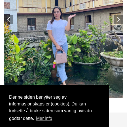
Denne siden benytter seg av
informasjonskapsler (cookies). Du kan
Odim212001
24 Okt, 2025
fortsette å bruke siden som vanlig hvis du
godtar dette.
Mer info
Blogg
Support
Kontakt oss