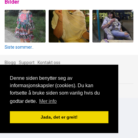
Bilder
Siste sommer..
Blogg
Support
Kontakt oss
Denne siden benytter seg av
informasjonskapsler (cookies). Du kan
Brukeravtale
Personvern
© 2023 NorgesDate
fortsette å bruke siden som vanlig hvis du
godtar dette.
Mer info
Jada, det er greit!