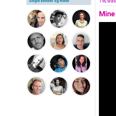
19Ewa6
Single kvinner og menn
Mine 