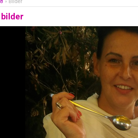
8
Bilder
»
bilder