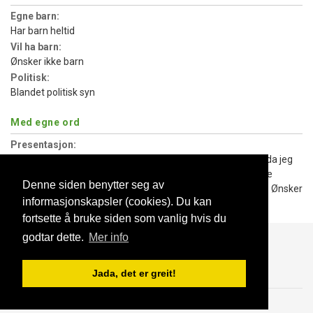
Egne barn:
Har barn heltid
Vil ha barn:
Ønsker ikke barn
Politisk:
Blandet politisk syn
Med egne ord
Presentasjon:
Vil ha en omsorgsfull mann som elsker meg for den jeg er da jeg
gir ubetinget kjærlighet!. Å en kjæreste ser helst å få seriøse
Denne siden benytter seg av
henvendelser. Ikke sex forespørsmål er 42 år gammel frue. Ønsker
informasjonskapsler (cookies). Du kan
et stabilt forhold ikke sånn sex treff
fortsette å bruke siden som vanlig hvis du
godtar dette.
Mer info
Blogg
Support
Kontakt oss
Jada, det er greit!
Brukeravtale
Personvern
© 2023 NorgesDate