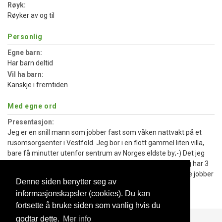
Røyk:
Røyker av og til
Personlig
Egne barn:
Har barn deltid
Vil ha barn:
Kanskje i fremtiden
Med egne ord
Presentasjon:
Jeg er en snill mann som jobber fast som våken nattvakt på et
rusomsorgsenter i Vestfold. Jeg bor i en flott gammel liten villa,
bare få minutter utenfor sentrum av Norges eldste by;-) Det jeg
liker aller mest og gjøre med venner er å fiske på sjøen. Jeg har 3
store barn på 23, 17 og den minste er blitt 14 år. Når jeg ikke jobber
Denne siden benytter seg av
som miljøarbeider, finner du meg sikkert på den lokale
informasjonskapsler (cookies). Du kan
Sportsbutikken hvor jeg også jobber!
fortsette å bruke siden som vanlig hvis du
godtar dette.
Mer info
Blogg
Support
Kontakt oss