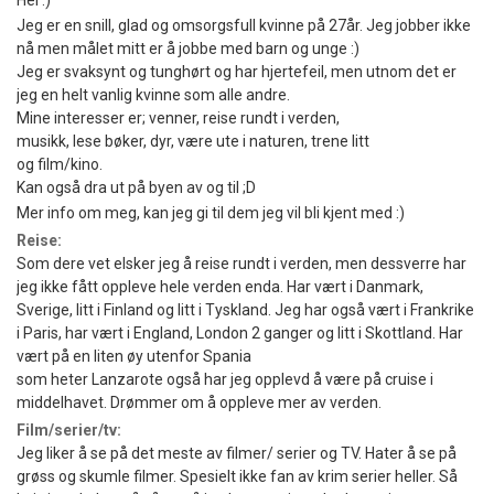
Hei :)
Jeg er en snill, glad og omsorgsfull kvinne på 27år. Jeg jobber ikke
nå men målet mitt er å jobbe med barn og unge :)
Jeg er svaksynt og tunghørt og har hjertefeil, men utnom det er
jeg en helt vanlig kvinne som alle andre.
Mine interesser er; venner, reise rundt i verden,
musikk, lese bøker, dyr, være ute i naturen, trene litt
og film/kino.
Kan også dra ut på byen av og til ;D
Mer info om meg, kan jeg gi til dem jeg vil bli kjent med :)
Reise:
Som dere vet elsker jeg å reise rundt i verden, men dessverre har
jeg ikke fått oppleve hele verden enda. Har vært i Danmark,
Sverige, litt i Finland og litt i Tyskland. Jeg har også vært i Frankrike
i Paris, har vært i England, London 2 ganger og litt i Skottland. Har
vært på en liten øy utenfor Spania
som heter Lanzarote også har jeg opplevd å være på cruise i
middelhavet. Drømmer om å oppleve mer av verden.
Film/serier/tv:
Jeg liker å se på det meste av filmer/ serier og TV. Hater å se på
grøss og skumle filmer. Spesielt ikke fan av krim serier heller. Så