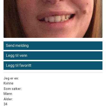
Send melding
Legg til venn
Legg til favoritt
Jeg er en:
Kvinne
Som søker:
Mann
Alder:
34