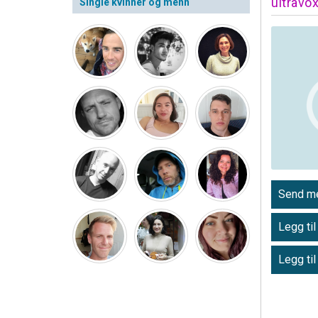
ultravo
Single kvinner og menn
Send me
Legg til
Legg til