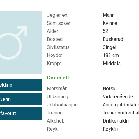
x
Jeg er en:
Mann
Som søker:
Kvinne
Alder:
52
Bosted:
Buskerud
Sivilstatus:
Singel
Høyde:
183 cm
Kropp:
Middels
Generelt
lding
Morsmål:
Norsk
Utdanning:
Videregående
 venn
Jobbsituasjon:
Annen jobbstatu
Trening:
Trener omtrent a
 favoritt
Alkohol:
Drikker aldri
Røyk:
Røykfri