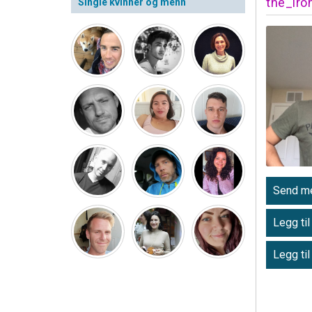
the_iro
Single kvinner og menn
Send me
Legg til
Legg til