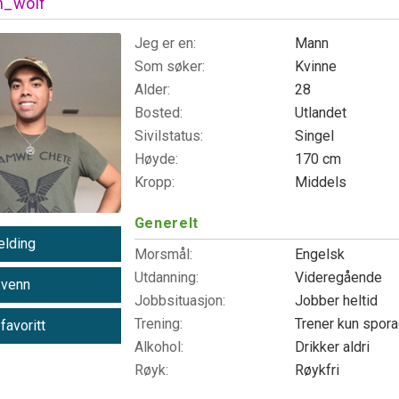
n_wolf
Jeg er en:
Mann
Som søker:
Kvinne
Alder:
28
Bosted:
Utlandet
Sivilstatus:
Singel
Høyde:
170 cm
Kropp:
Middels
Generelt
lding
Morsmål:
Engelsk
Utdanning:
Videregående
 venn
Jobbsituasjon:
Jobber heltid
Trening:
Trener kun spor
 favoritt
Alkohol:
Drikker aldri
Røyk:
Røykfri