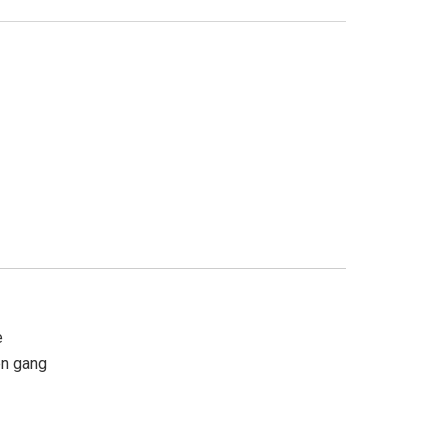
e
en gang