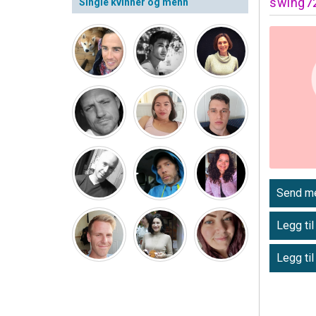
swing7
Single kvinner og menn
Send me
Legg til
Legg til