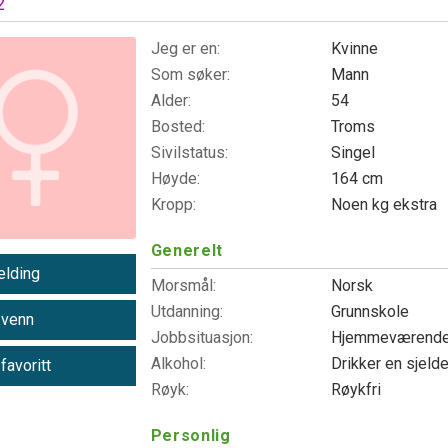
2
Jeg er en:
Kvinne
Som søker:
Mann
Alder:
54
Bosted:
Troms
Sivilstatus:
Singel
Høyde:
164 cm
Kropp:
Noen kg ekstra
Generelt
lding
Morsmål:
Norsk
Utdanning:
Grunnskole
 venn
Jobbsituasjon:
Hjemmeværend
Alkohol:
Drikker en sjeld
 favoritt
Røyk:
Røykfri
Personlig