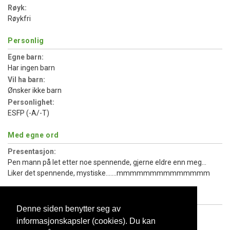
Røyk:
Røykfri
Personlig
Egne barn:
Har ingen barn
Vil ha barn:
Ønsker ikke barn
Personlighet:
ESFP (-A/-T)
Med egne ord
Presentasjon:
Pen mann på let etter noe spennende, gjerne eldre enn meg...
Liker det spennende, mystiske.......mmmmmmmmmmmmmm
Hva jeg søker
Denne siden benytter seg av
Type relasjon:
informasjonskapsler (cookies). Du kan
Flørt som kan utvikle seg