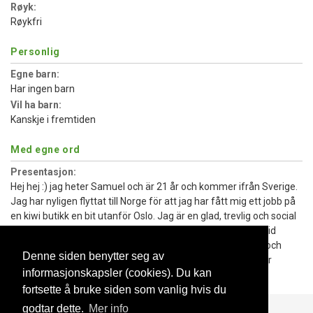
Røyk:
Røykfri
Personlig
Egne barn:
Har ingen barn
Vil ha barn:
Kanskje i fremtiden
Med egne ord
Presentasjon:
Hej hej :) jag heter Samuel och är 21 år och kommer ifrån Sverige.
Jag har nyligen flyttat till Norge för att jag har fått mig ett jobb på
en kiwi butikk en bit utanför Oslo. Jag är en glad, trevlig och social
människa som gillar att träffa andra människor. På min fritid
tycker jag om att åka längdskidor, jag läser mycket böcker och
Denne siden benytter seg av
tycker även om att laga mat och även att äta den ;) om ni är
informasjonskapsler (cookies). Du kan
intresserade av att höra mer äre bara att höra av sig :)
fortsette å bruke siden som vanlig hvis du
godtar dette.
Mer info
Blogg
Support
Kontakt oss