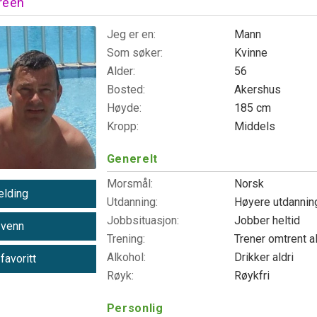
reen
Jeg er en:
Mann
Som søker:
Kvinne
Alder:
56
Bosted:
Akershus
Høyde:
185 cm
Kropp:
Middels
Generelt
Morsmål:
Norsk
lding
Utdanning:
Høyere utdanni
Jobbsituasjon:
Jobber heltid
 venn
Trening:
Trener omtrent a
Alkohol:
Drikker aldri
 favoritt
Røyk:
Røykfri
Personlig