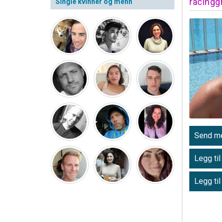
racingg
Single kvinner og menn
Send me
Legg til
Legg til