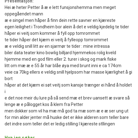
Presentasjon:
Hei æ heter Petter å æ e lett funsjonshemma men meget
oppegåendet mann
æ e singel men håper å finn dein rette savner en kjæreste
egen leilighet i Trondheim bor alein å det e veldig kjedelig te tider
håper ei veitj som kommer å fyll opp tomrommet
te tider håper det kjæm ei veitj å fylleopp tomrommet
æ e veldig snill litt av en sjarmør te tider : mine intressa
biler data teater kino bowlig billjard hjemmekos rolig kveld
hjemme med en god film eller 2. turer i skog og mark fiske
litt om mæ æ e 55 år har blåe øya med brunt inni e ca 174cm
veie ca 70kg ellers e veldig snill hjelpsom har masse kjærlighet å gi
bort
håper at det kjæm ei søt veitj som kansje trænger ei hånd å holdet
i
e det noe meir du lure på så send mæ et brev uansett æ svare så
lenge æ e pålogget kos å klem fra Petter
men dokker som vil ha mæ må god ta mæ som æ e æ ser ung ut
for min alder jenter må huske det er ikke alderen som teller bare
det indre som teller det er ledig stilling I kjæreste stllingen
Hva jeg søker