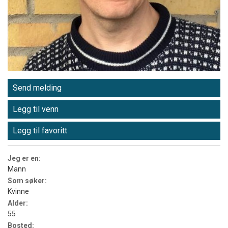
Send melding
Legg til venn
Legg til favoritt
Jeg er en:
Mann
Som søker:
Kvinne
Alder:
55
Bosted: