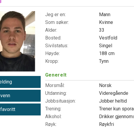
3
Jeg er en:
Mann
Som søker:
Kvinne
Alder:
33
Bosted:
Vestfold
Sivilstatus:
Singel
Høyde:
188 cm
Kropp:
Tynn
Generelt
lding
Morsmål:
Norsk
Utdanning:
Videregående
 venn
Jobbsituasjon:
Jobber heltid
Trening:
Trener kun spor
 favoritt
Alkohol:
Drikker gjennoms
Røyk:
Røykfri