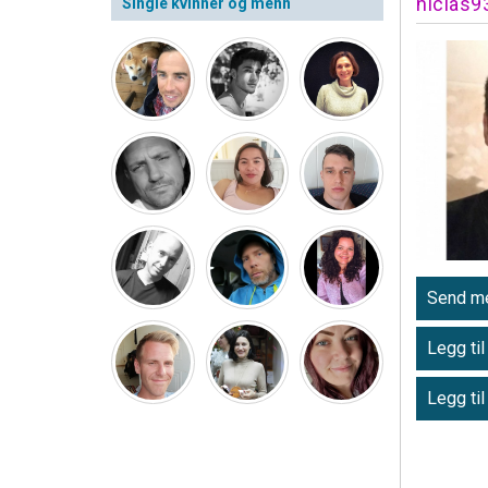
niclas9
Single kvinner og menn
Send me
Legg til
Legg til