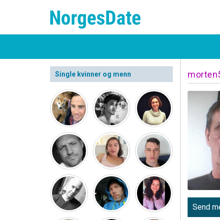
morten
Single kvinner og menn
Send me