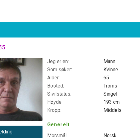
55
Jeg er en:
Mann
Som søker:
Kvinne
Alder:
65
Bosted:
Troms
Sivilstatus:
Singel
Høyde:
193 cm
Kropp:
Middels
Generelt
lding
Morsmål:
Norsk