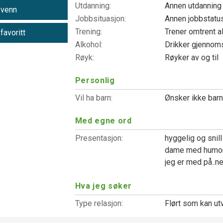
Utdanning:
Annen utdannin
 venn
Jobbsituasjon:
Annen jobbstatu
Trening:
Trener omtrent a
 favoritt
Alkohol:
Drikker gjennoms
Røyk:
Røyker av og til
Personlig
Vil ha barn:
Ønsker ikke bar
Med egne ord
Presentasjon:
hyggelig og snill
dame med humorist
jeg er med på..ne
Hva jeg søker
Type relasjon:
Flørt som kan ut