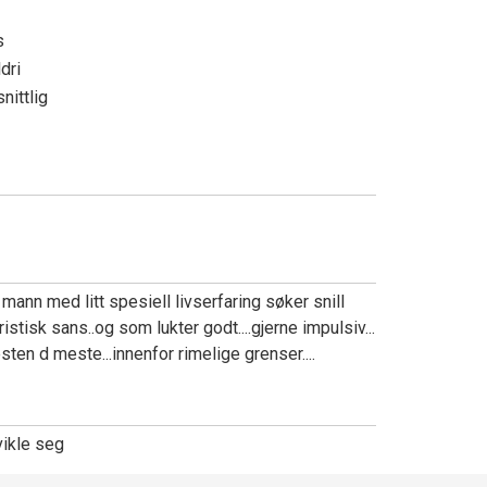
g
s
ldri
nittlig
n
 mann med litt spesiell livserfaring søker snill
isk sans..og som lukter godt....gjerne impulsiv...
sten d meste...innenfor rimelige grenser....
vikle seg