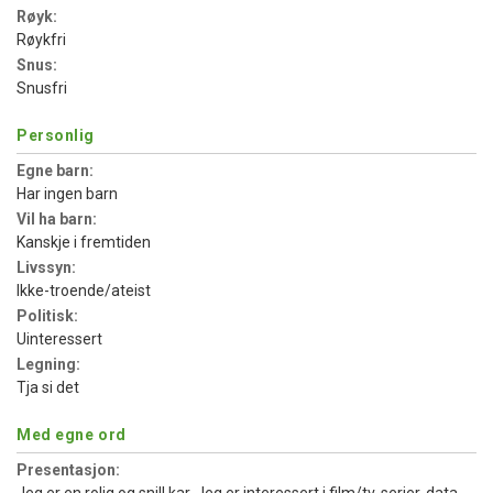
Røyk:
Røykfri
Snus:
Snusfri
Personlig
Egne barn:
Har ingen barn
Vil ha barn:
Kanskje i fremtiden
Livssyn:
Ikke-troende/ateist
Politisk:
Uinteressert
Legning:
Tja si det
Med egne ord
Presentasjon: