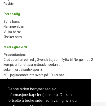
Røykfri
Personlig
Egne barn:
Har ingen barn
Vil ha barn:
Ønsker barn
Med egne ord
Presentasjon:
Glad spontan och rolig Svensk tjej som flytta till Norge med 2
kompisar för ett par månader sedan....
söker nya bekantskaper :)
NEJ jag kommer inte svara på " Du er søt
Måtte bare si det! " använd lite mer fantasi.
NEJ jag är inte ute efter sex eller dylikt.
Denne siden benytter seg av
DET FINNS INGA UNDANTAG KRING ÅLDERN JAG SÖKER.
informasjonskapsler (cookies). Du kan
Otroligt vad många de är som inte kan läsa :)
fortsette å bruke siden som vanlig hvis du