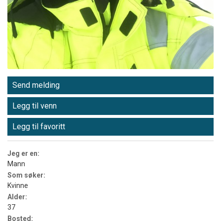
Send melding
Legg til venn
Legg til favoritt
Jeg er en:
Mann
Som søker:
Kvinne
Alder:
37
Bosted: