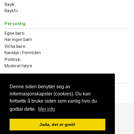
Røyk:
Røykfri
Personlig
Egne barn:
Har ingen barn
Vil ha barn:
Kanskje i fremtiden
Politisk:
Moderat høyre
Med egne ord
Denne siden benytter seg av
Presentasjon:
informasjonskapsler (cookies). Du kan
best man
fortsette å bruke siden som vanlig hvis du
godtar dette.
Mer info
Blogg
Support
Kontakt oss
Jada, det er greit!