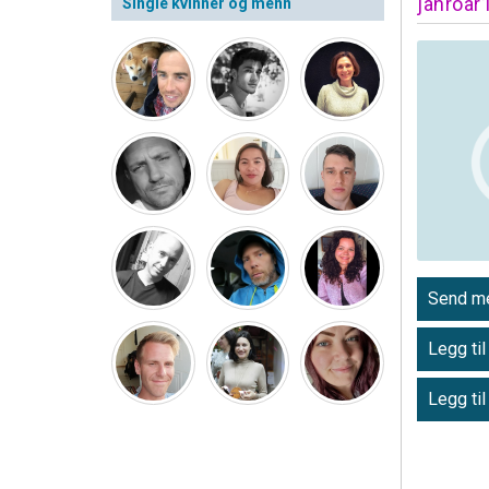
janroar
Single kvinner og menn
Send me
Legg til
Legg til