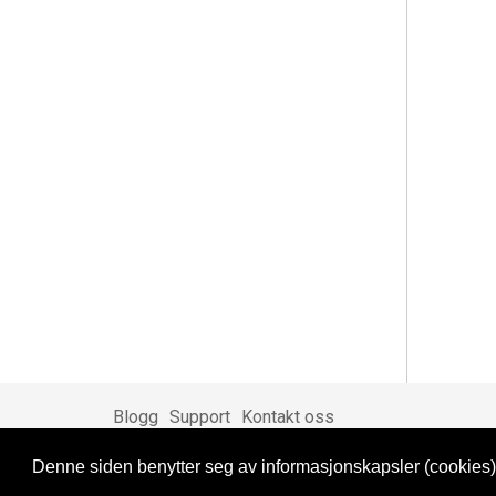
Blogg
Support
Kontakt oss
Denne siden benytter seg av informasjonskapsler (cookies).
Brukeravtale
Personvern
© 2023 NorgesDate