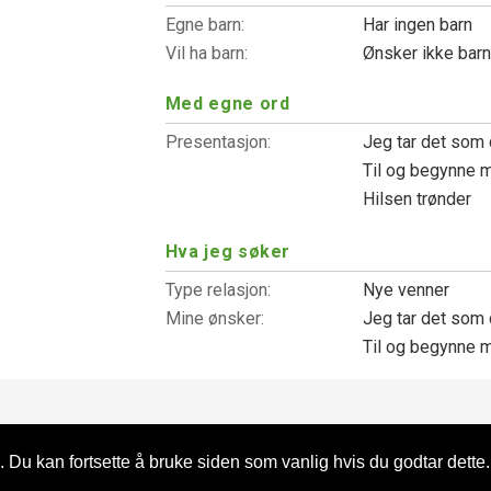
Egne barn:
Har ingen barn
Vil ha barn:
Ønsker ikke bar
Med egne ord
Presentasjon:
Jeg tar det som
Til og begynne me
Hilsen trønder
Hva jeg søker
Type relasjon:
Nye venner
Mine ønsker:
Jeg tar det som
Til og begynne me
 Du kan fortsette å bruke siden som vanlig hvis du godtar dette