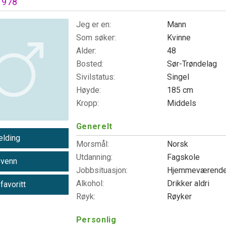
1978
Jeg er en:
Mann
Som søker:
Kvinne
Alder:
48
Bosted:
Sør-Trøndelag
Sivilstatus:
Singel
Høyde:
185 cm
Kropp:
Middels
Generelt
lding
Morsmål:
Norsk
Utdanning:
Fagskole
 venn
Jobbsituasjon:
Hjemmeværend
Alkohol:
Drikker aldri
 favoritt
Røyk:
Røyker
Personlig