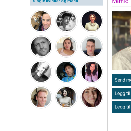
ivemic
Single kvinner og menn
Send me
Legg til
Legg til