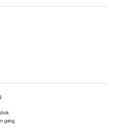
ng
adisk
en gang