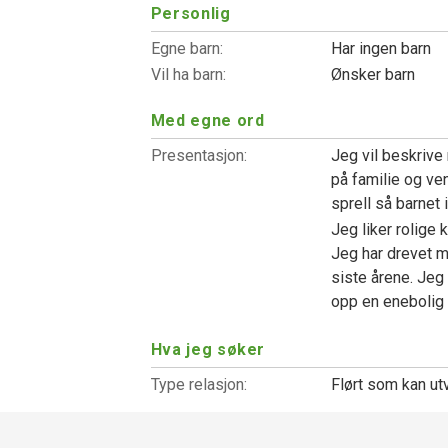
Personlig
Egne barn:
Har ingen barn
Vil ha barn:
Ønsker barn
Med egne ord
Presentasjon:
Jeg vil beskrive
på familie og ven
sprell så barnet 
Jeg liker rolige 
Jeg har drevet me
siste årene. Jeg
opp en enebolig p
Hva jeg søker
Type relasjon:
Flørt som kan ut