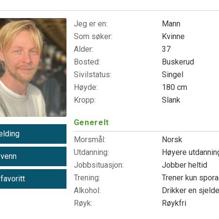
Jeg er en:
Mann
Som søker:
Kvinne
Alder:
37
Bosted:
Buskerud
Sivilstatus:
Singel
Høyde:
180 cm
Kropp:
Slank
Generelt
lding
Morsmål:
Norsk
Utdanning:
Høyere utdanni
 venn
Jobbsituasjon:
Jobber heltid
Trening:
Trener kun spor
 favoritt
Alkohol:
Drikker en sjeld
Røyk:
Røykfri