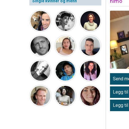
himo
Single kvinner og menn
Send me
Legg til
Legg til