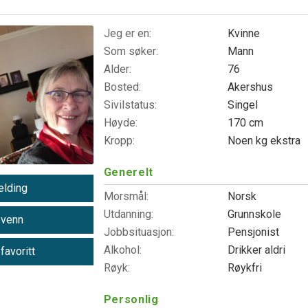
Jeg er en:
Kvinne
Som søker:
Mann
Alder:
76
Bosted:
Akershus
Sivilstatus:
Singel
Høyde:
170 cm
Kropp:
Noen kg ekstra
Generelt
lding
Morsmål:
Norsk
Utdanning:
Grunnskole
 venn
Jobbsituasjon:
Pensjonist
Alkohol:
Drikker aldri
 favoritt
Røyk:
Røykfri
Personlig