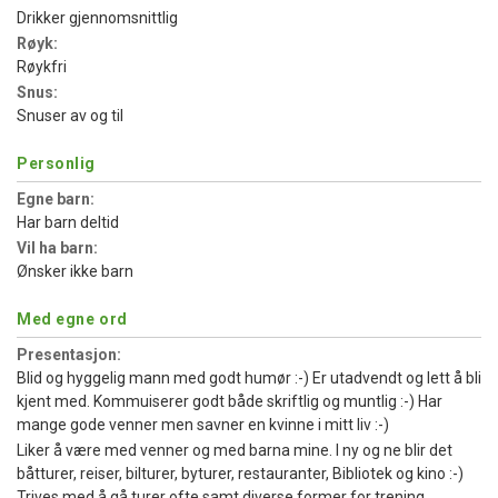
Drikker gjennomsnittlig
Røyk:
Røykfri
Snus:
Snuser av og til
Personlig
Egne barn:
Har barn deltid
Vil ha barn:
Ønsker ikke barn
Med egne ord
Presentasjon:
Blid og hyggelig mann med godt humør :-) Er utadvendt og lett å bli
kjent med. Kommuiserer godt både skriftlig og muntlig :-) Har
mange gode venner men savner en kvinne i mitt liv :-)
Liker å være med venner og med barna mine. I ny og ne blir det
båtturer, reiser, bilturer, byturer, restauranter, Bibliotek og kino :-)
Trives med å gå turer ofte samt diverse former for trening