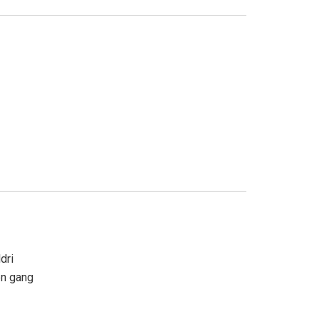
ldri
en gang