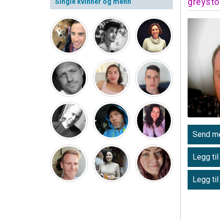
greyst
Single kvinner og menn
Send me
Legg til
Legg til