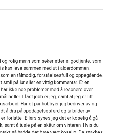
e
ll og rolig mann som søker etter ei god jente, som
gvis kan leve sammen med ut i alderdommen.
 som en tålmodig, forståelsesfull og oppegående.
 smil på lur eller en vittig kommentar. Er en
n har ikke noe problemer med å resonere over
l heller. I fast jobb er jeg, samt at jeg er litt
ngsarbeid. Har et par hobbyer jeg bedriver av og
 godt å dra på oppdagelsesferd og ta bilder av
 forlatte.. Ellers synes jeg det er koselig å gå
k, samt å tusle på en skitur om vinteren. Hvis du
 kontakt så hadde det bare vært koselig. Da snakkes