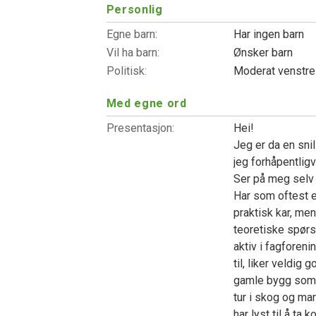
Personlig
Egne barn:
Har ingen barn
Vil ha barn:
Ønsker barn
Politisk:
Moderat venstr
Med egne ord
Presentasjon:
Hei!
Jeg er da en sni
jeg forhåpentli
Ser på meg selv
Har som oftest et
praktisk kar, me
teoretiske spørsmå
aktiv i fagforeni
til, liker veldig
gamle bygg som er
tur i skog og mar
har lyst til å ta