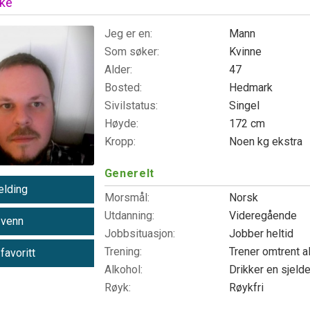
oke
Jeg er en:
Mann
Som søker:
Kvinne
Alder:
47
Bosted:
Hedmark
Sivilstatus:
Singel
Høyde:
172 cm
Kropp:
Noen kg ekstra
Generelt
lding
Morsmål:
Norsk
Utdanning:
Videregående
 venn
Jobbsituasjon:
Jobber heltid
Trening:
Trener omtrent a
 favoritt
Alkohol:
Drikker en sjeld
Røyk:
Røykfri