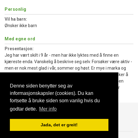
Personlig
Vil ha barn:
Ønsker ikke barn
Med egne ord
Presentasjon:
Jeg har vært skilt i 9 år - men har ikke lyktes med å finne en
kjæreste enda. Vanskelig å beskrive seg selv. Forsøker være aktiv -
men er nok mest glad i vår, sommer og høst. Er mye i marka og
liker å sykle. Setter stor pris på gode samtaler og nærhet. Liker å
betrakte livet og verden med et skrått blikk... og til tross for en
Denne siden benytter seg av
aktiv hverdag - så liker jeg leve langsomt.. eller.. jeg forsøker
informasjonskapsler (cookies). Du kan
iallefall :)
fortsette å bruke siden som vanlig hvis du
godtar dette.
Mer info
Blogg
Support
Kontakt oss
Jada, det er greit!
Brukeravtale
Personvern
© 2023 NorgesDate