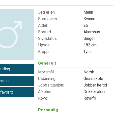
h
Jeg er en:
Mann
Som søker:
Kvinne
Alder:
26
Bosted:
Akershus
Sivilstatus:
Singel
Høyde:
182 cm
Kropp:
Tynn
Generelt
lding
Morsmål:
Norsk
Utdanning:
Grunnskole
 venn
Jobbsituasjon:
Jobber heltid
Alkohol:
Drikker aldri
 favoritt
Røyk:
Røykfri
Personlig