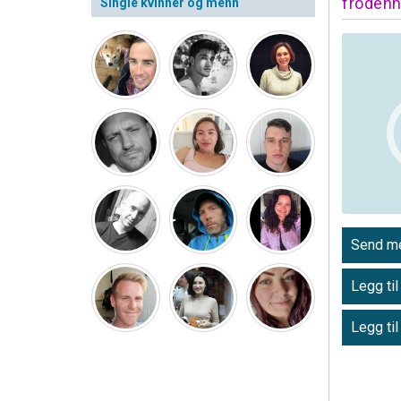
frodeh
Single kvinner og menn
Send me
Legg til
Legg til