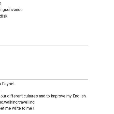
ng
ingsdrivende
adisk
s Feysel.
.
bout different cultures and to improve my English.
ng.walking.travelling
eet me write to me !