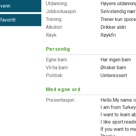
Utdanning:
Høyere utdanni
 venn
Jobbsituasjon:
Selvstendig nær
Trening:
Trener kun spor
 favoritt
Alkohol:
Drikker aldri
Røyk:
Røykfri
Personlig
Egne barn:
Har ingen barn
Vil ha barn:
Ønsker barn
Politisk:
Uinteressert
Med egne ord
Presentasjon:
Hello.My name i
I am from Turkey
I want to learn a
I like sport.readi
İf you want to m