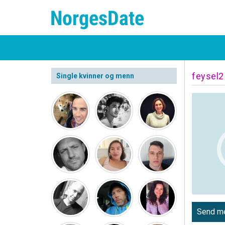
feysel2
Single kvinner og menn
Send me