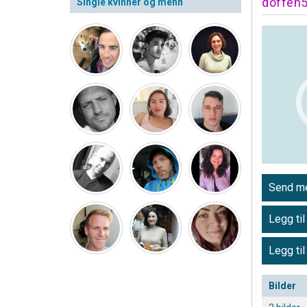
doffen
Single kvinner og menn
Send me
Legg til
Legg til
Bilder