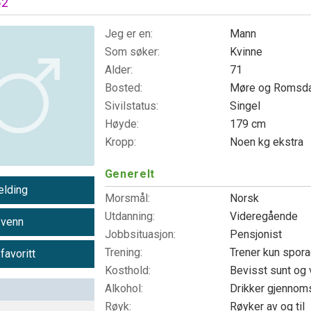
52
Jeg er en:
Mann
Som søker:
Kvinne
Alder:
71
Bosted:
Møre og Romsd
Sivilstatus:
Singel
Høyde:
179 cm
Kropp:
Noen kg ekstra
Generelt
lding
Morsmål:
Norsk
Utdanning:
Videregående
 venn
Jobbsituasjon:
Pensjonist
Trening:
Trener kun spor
 favoritt
Kosthold:
Bevisst sunt og 
Alkohol:
Drikker gjennoms
Røyk:
Røyker av og til