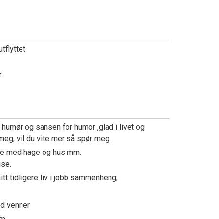
utflyttet
er
 humør og sansen for humor ,glad i livet og
eg, vil du vite mer så spør meg.
ute med hage og hus mm.
ise.
itt tidligere liv i jobb sammenheng,
ed venner
mm