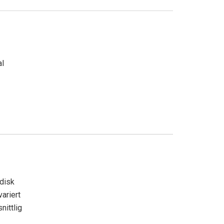
al
adisk
variert
nittlig