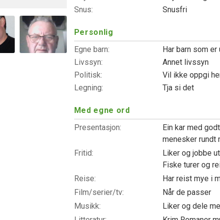
Snus:
Snusfri
Personlig
Egne barn:
Har barn som er 
Livssyn:
Annet livssyn
Politisk:
Vil ikke oppgi h
Legning:
Tja si det
Med egne ord
Presentasjon:
Ein kar med godt
menesker rundt m
Fritid:
Liker og jobbe 
Fiske turer og re
Reise:
Har reist mye i m
Film/serier/tv:
Når de passer
Musikk:
Liker og dele m
Litteratur:
Krim Romaner 