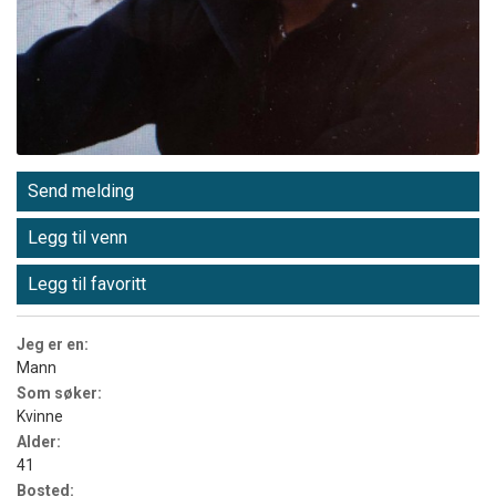
Send melding
Legg til venn
Legg til favoritt
Jeg er en:
Mann
Som søker:
Kvinne
Alder:
41
Bosted: