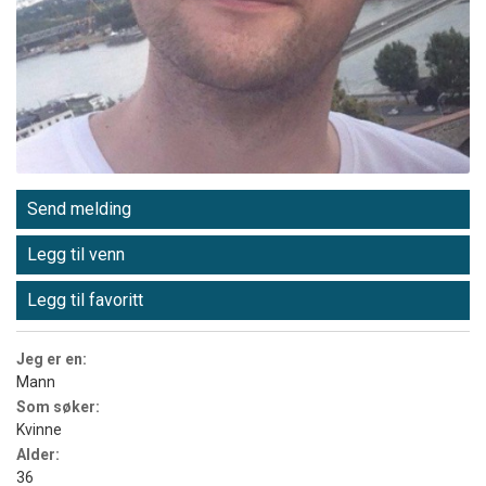
Send melding
Legg til venn
Legg til favoritt
Jeg er en:
Mann
Som søker:
Kvinne
Alder:
36