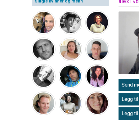
alex19
Single kvinner og menn
Send me
Legg til
Legg til