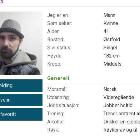
85
Jeg er en:
Mann
Som søker:
Kvinne
Alder:
41
Bosted:
Østfold
Sivilstatus:
Singel
Høyde:
182 cm
Kropp:
Middels
Generelt
lding
Morsmål:
Norsk
Utdanning:
Videregående
 venn
Jobbsituasjon:
Jobber heltid
Trening:
Trener omtrent a
 favoritt
Alkohol:
Drikker en sjeld
Røyk:
Røyker av og til