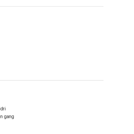
ldri
en gang