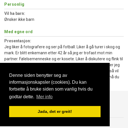
Personlig
Vil ha barn:
Ønsker ikke barn
Med egne ord
Presentasjon:
Jeg liker å fotografere og ser på fotball. Liker å gå turer i skog og
mark. Er blitt enkemann etter 42 år så jeg er trofast mot min
partner. Følelsemenneske og er kosete. Liker å diskutere og flink til
å lytte og hjelper de som trenger hjelp. I første omgang søker jeg
en hyggelig dame å prate med for å se om kjemien passer så vil
Denne siden benytter seg av
resten falle på plass og se hva det fører til tror jeg.Resten må du
informasjonskapsler (cookies). Du kan
finne ut tror jeg.
fortsette å bruke siden som vanlig hvis du
godtar dette.
Mer info
Blogg
Support
Kontakt oss
Jada, det er greit!
Brukeravtale
Personvern
© 2023 NorgesDate