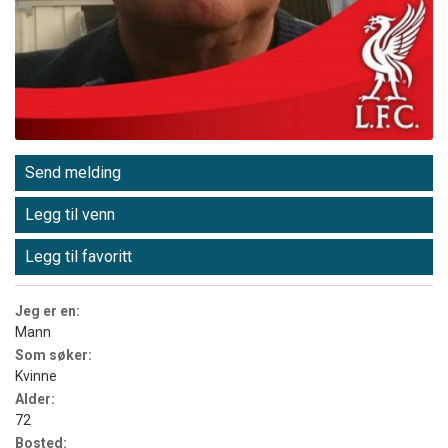
Send melding
Legg til venn
Legg til favoritt
Jeg er en:
Mann
Som søker:
Kvinne
Alder:
72
Bosted: