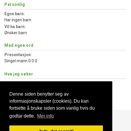
Personlig
Egne barn:
Har ingen barn
Vil ha barn:
Ønsker barn
Med egne ord
Presentasjon:
Singel mann 0 0 0
Hva jeg søker
Type relasjon:
Flørt som kan utvikle seg
Denne siden benytter seg av
Partners barn:
informasjonskapsler (cookies). Du kan
Vil helst treffe noen uten barn
fortsette å bruke siden som vanlig hvis du
godtar dette.
Mer info
Blogg
Support
Kontakt oss