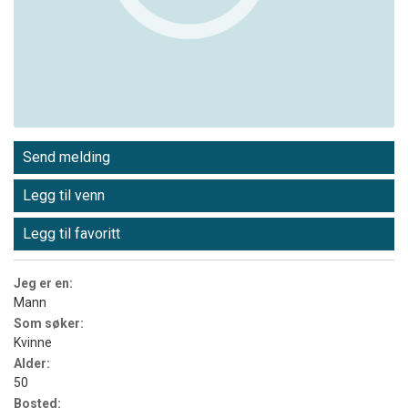
Send melding
Legg til venn
Legg til favoritt
Jeg er en:
Mann
Som søker:
Kvinne
Alder:
50
Bosted: