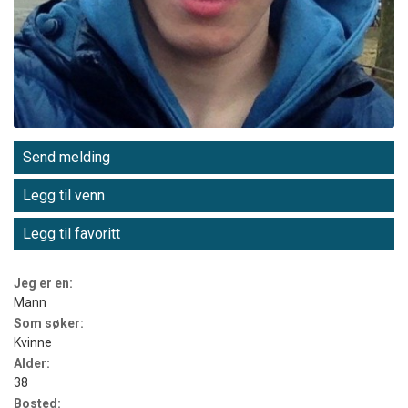
Send melding
Legg til venn
Legg til favoritt
Jeg er en:
Mann
Som søker:
Kvinne
Alder:
38
Bosted: