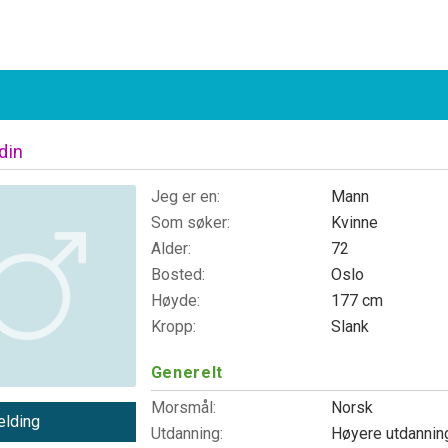
din
Jeg er en:
Mann
Som søker:
Kvinne
Alder:
72
Bosted:
Oslo
Høyde:
177 cm
Kropp:
Slank
Generelt
Morsmål:
Norsk
lding
Utdanning:
Høyere utdanni