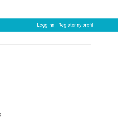
Logg inn
Register ny profil
ng