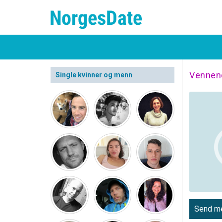
Vennen
Single kvinner og menn
Send me