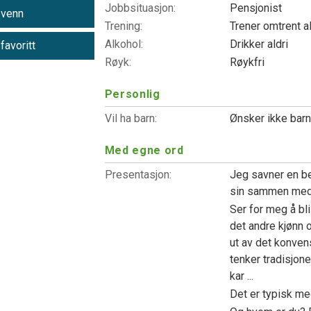
Jobbsituasjon:
Pensjonist
 venn
Trening:
Trener omtrent a
Alkohol:
Drikker aldri
 favoritt
Røyk:
Røykfri
Personlig
Vil ha barn:
Ønsker ikke bar
Med egne ord
Presentasjon:
Jeg savner en be
sin sammen med
Ser for meg å bl
det andre kjønn o
ut av det konven
tenker tradisjone
kar ...
Det er typisk meg