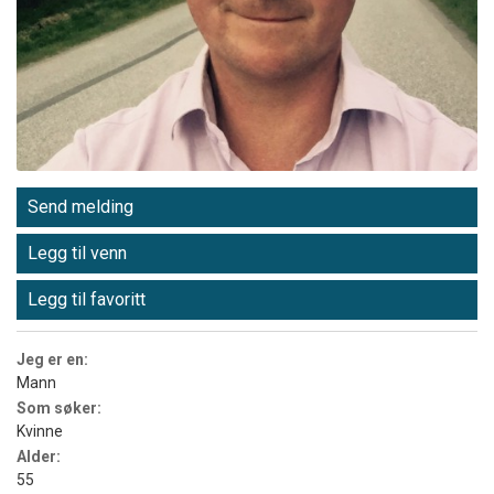
Send melding
Legg til venn
Legg til favoritt
Jeg er en:
Mann
Som søker:
Kvinne
Alder:
55