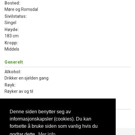
Bosted:
Møre og Romsdal
Sivilstatus:
Singel
Høyde:
183 cm
Kropp:
Middels
Generelt
Alkohol:
Drikker en sjelden gang
Røyk:
Røyker av og til
Personlig
Denne siden benytter seg av
Vil ha barn:
informasjonskapsler (cookies). Du kan
Ønsker ikke barn
fortsette å bruke siden som vanlig hvis du
godtar dette.
Mer info