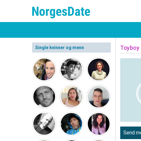
Toyboy
Single kvinner og menn
Send me