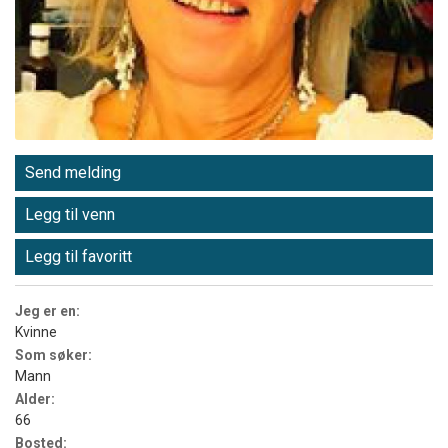
Send melding
Legg til venn
Legg til favoritt
Jeg er en:
Kvinne
Som søker:
Mann
Alder:
66
Bosted: