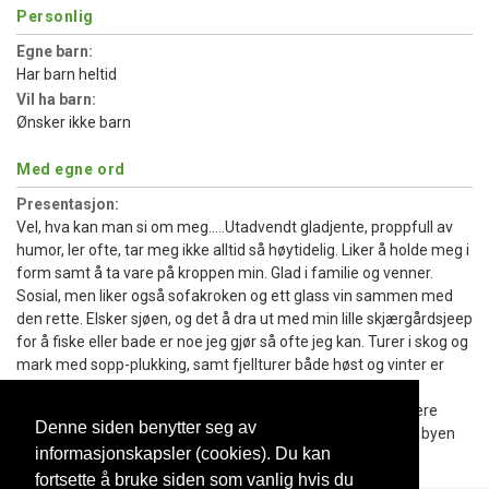
Personlig
Egne barn:
Har barn heltid
Vil ha barn:
Ønsker ikke barn
Med egne ord
Presentasjon:
Vel, hva kan man si om meg.....Utadvendt gladjente, proppfull av
humor, ler ofte, tar meg ikke alltid så høytidelig. Liker å holde meg i
form samt å ta vare på kroppen min. Glad i familie og venner.
Sosial, men liker også sofakroken og ett glass vin sammen med
den rette. Elsker sjøen, og det å dra ut med min lille skjærgårdsjeep
for å fiske eller bade er noe jeg gjør så ofte jeg kan. Turer i skog og
mark med sopp-plukking, samt fjellturer både høst og vinter er
også noe som tiltaler meg.
Er glad i å lage mat, og hva er vel hyggeligere enn å kokkellere
Denne siden benytter seg av
sammen sin kjære, men sier heller ikke nei takk til en tur på byen
informasjonskapsler (cookies). Du kan
med middag og vin på en god restaurant. :-)
fortsette å bruke siden som vanlig hvis du