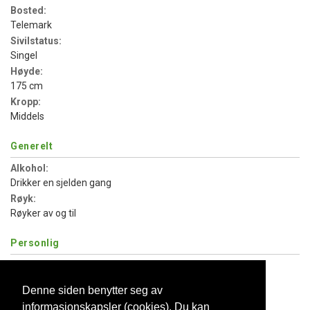
Bosted:
Telemark
Sivilstatus:
Singel
Høyde:
175 cm
Kropp:
Middels
Generelt
Alkohol:
Drikker en sjelden gang
Røyk:
Røyker av og til
Personlig
Egne barn:
Har barn heltid
Denne siden benytter seg av
Vil ha barn:
informasjonskapsler (cookies). Du kan