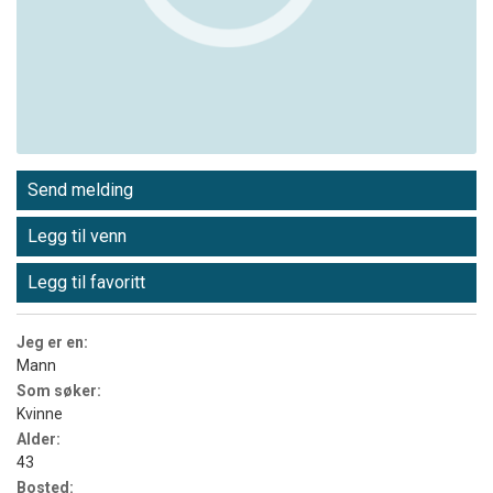
Send melding
Legg til venn
Legg til favoritt
Jeg er en:
Mann
Som søker:
Kvinne
Alder:
43
Bosted: