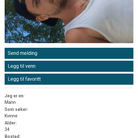
Send melding
Legg til venn
Legg til favoritt
Jeg er en:
Mann
Som søker:
Kvinne
Alder:
34
Bosted: