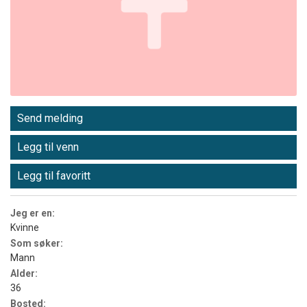
Send melding
Legg til venn
Legg til favoritt
Jeg er en:
Kvinne
Som søker:
Mann
Alder:
36
Bosted: